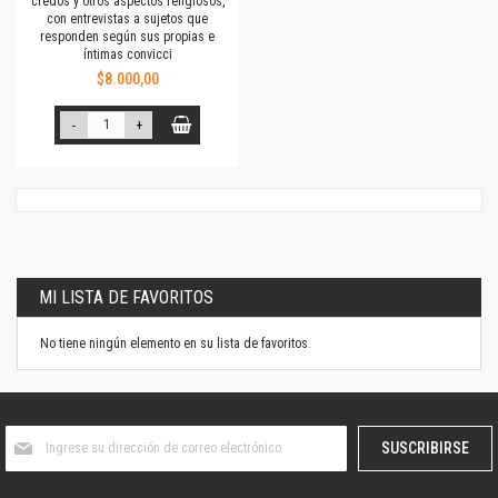
credos y otros aspectos religiosos,
con entrevistas a sujetos que
responden según sus propias e
íntimas convicci
$8.000,00
-
+
MI LISTA DE FAVORITOS
No tiene ningún elemento en su lista de favoritos.
Suscríbase
SUSCRIBIRSE
al
boletín
informativo: