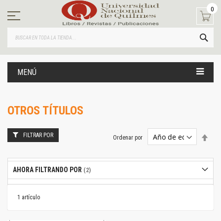
Ir
0
al
contenido
BUS
MENÚ
OTROS TÍTULOS
FILTRAR POR
Estab
Ordenar por
dire
desc
AHORA FILTRANDO POR
1
artículo