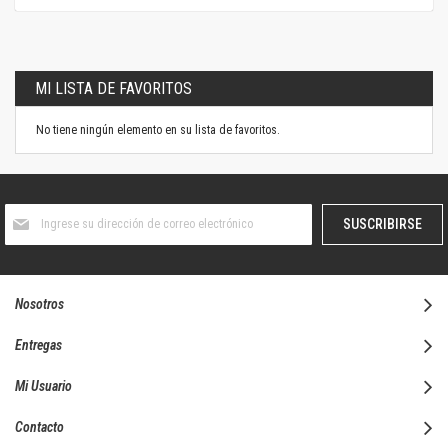
MI LISTA DE FAVORITOS
No tiene ningún elemento en su lista de favoritos.
Suscríbase
SUSCRIBIRSE
al
boletín
informativo:
Nosotros
Entregas
Mi Usuario
Contacto