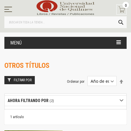
Ir
0
al
contenido
BUS
MENÚ
OTROS TÍTULOS
FILTRAR POR
Estab
Ordenar por
dire
desc
AHORA FILTRANDO POR
1
artículo