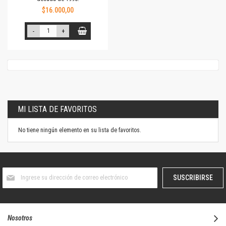
$16.000,00
-
+
MI LISTA DE FAVORITOS
No tiene ningún elemento en su lista de favoritos.
Suscríbase
SUSCRIBIRSE
al
boletín
informativo:
Nosotros