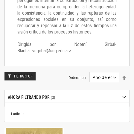
persigue es intentar la construcción y reconstrucción
de la memoria para comprender la heterogeneidad,
la consistencia, la continuidad y las rupturas de las
expresiones sociales en su conjunto, así como
recuperar y repensar a la luz de estos tiempos una
visión crítica de los procesos históricos.
Dirigida por Noemí Girbal-
Blacha <ngirbal@unq.edu.ar>
FILTRAR POR
Estab
Ordenar por
dire
desc
AHORA FILTRANDO POR
1
artículo