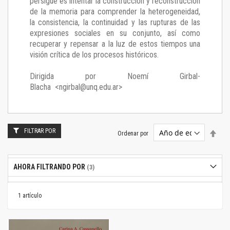
persigue es intentar la construcción y reconstrucción
de la memoria para comprender la heterogeneidad,
la consistencia, la continuidad y las rupturas de las
expresiones sociales en su conjunto, así como
recuperar y repensar a la luz de estos tiempos una
visión crítica de los procesos históricos.
Dirigida por Noemí Girbal-
Blacha <ngirbal@unq.edu.ar>
FILTRAR POR
Estab
Ordenar por
dire
desc
AHORA FILTRANDO POR
1
artículo