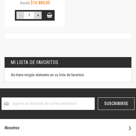
$10.800,00
Desde
-
+
MI LISTA DE FAVORITOS
No tiene ningún elemento en su lista de favoritos.
Suscríbase
SUSCRIBIRSE
al
boletín
informativo:
Nosotros