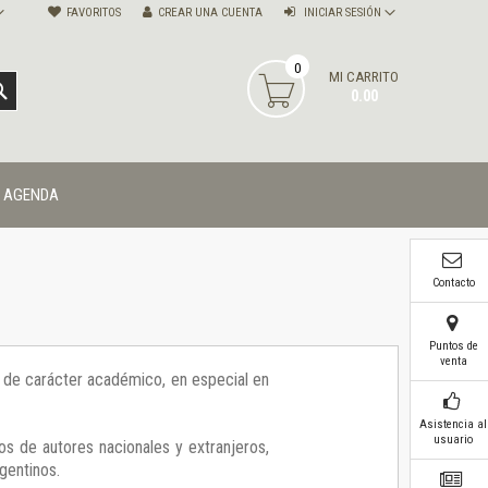
FAVORITOS
CREAR UNA CUENTA
INICIAR SESIÓN
0
MI CARRITO
BUSCAR
0.00
AGENDA
Contacto
Puntos de
venta
ía de carácter académico, en especial en
Asistencia al
usuario
os de autores nacionales y extranjeros,
gentinos.