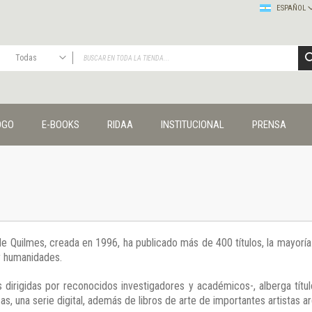
ESPAÑOL
Todas
TODAS
Publicaciones
OGO
E-BOOKS
RIDAA
INSTITUCIONAL
PRENSA
Editorial
Colecciones
Administración y economía
Coedición UNQ / Clacso
Coedición UNQ / UNC
Comunicación y cultura
Crímenes y violencias
 de Quilmes, creada en 1996, ha publicado más de 400 títulos, la mayor
Cuadernos universitarios
 y humanidades.
Derechos humanos
Ediciones especiales
 dirigidas por reconocidos investigadores y académicos-, alberga títul
Géneros
s, una serie digital, además de libros de arte de importantes artistas ar