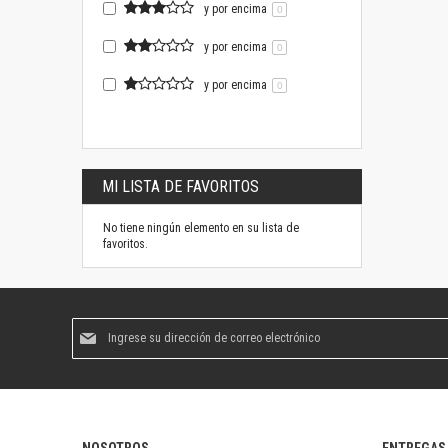
y por encima
0
y por encima
0
y por encima
0
MI LISTA DE FAVORITOS
No tiene ningún elemento en su lista de
favoritos.
Suscríbase
al
boletín
informativo: