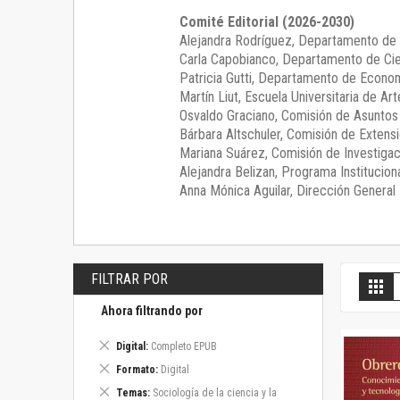
Comité Editorial (2026-2030)
Alejandra Rodríguez
, Departamento de 
Carla Capobianco
, Departamento de Cie
Patricia Gutti
, Departamento de Econom
Martín Liut
, Escuela Universitaria de Art
Osvaldo Graciano
, Comisión de Asunto
Bárbara Altschuler
, Comisión de Extensi
Mariana Suárez
, Comisión de Investigac
Alejandra Belizan, Programa Instituciona
Anna Mónica Aguilar, Dirección General E
FILTRAR POR
V
Gril
c
Ahora filtrando por
Eliminar
Digital
Completo EPUB
este
Eliminar
Formato
Digital
artículo
este
Eliminar
Temas
Sociología de la ciencia y la
artículo