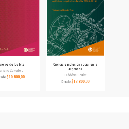
Revista de Ciencias Sociales. Segunda época
Fondo editorial
Biomedicina
Coediciones
Jornadas académicas
La ideología argentina
Libros de arte
Otros títulos
Textos para la enseñanza universitaria
reros de los bits
Ciencia e inclusión social en la
Intersecciones
Argentina
ariano Zukerfeld
Convergencia. Entre memoria y sociedad
Frédéric Goulet
$10.800,00
esde
Filosofía y ciencia
$13.800,00
Desde
Política
Serie Clásica
Serie Contemporánea
Unidad de Publicaciones del Departamento de Ciencia y Tecnología
Colecciones
Universidad Virtual de Quilmes