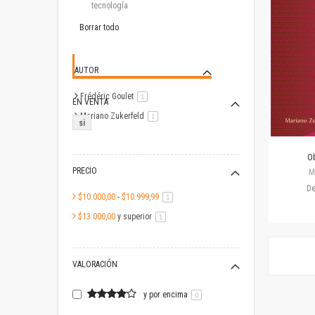
este
tecnología
artículo
Borrar todo
AUTOR
Frédéric Goulet
artículo
1
EN VENTA
Mariano Zukerfeld
artículo
1
si
Ob
PRECIO
M
D
$10.000,00
-
$10.999,99
artículo
1
$13.000,00
y superior
artículo
1
VALORACIÓN
y por encima
0