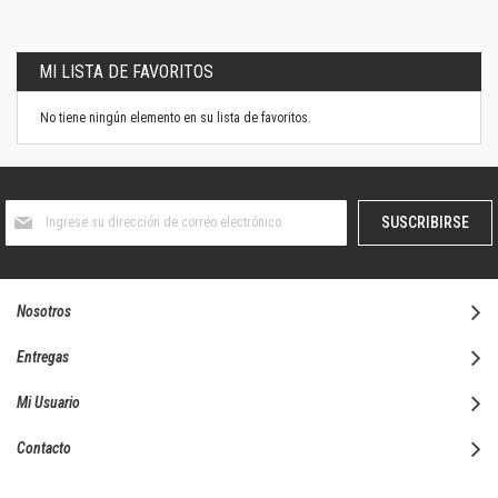
MI LISTA DE FAVORITOS
No tiene ningún elemento en su lista de favoritos.
Suscríbase
SUSCRIBIRSE
al
boletín
informativo:
Nosotros
Entregas
Mi Usuario
Contacto