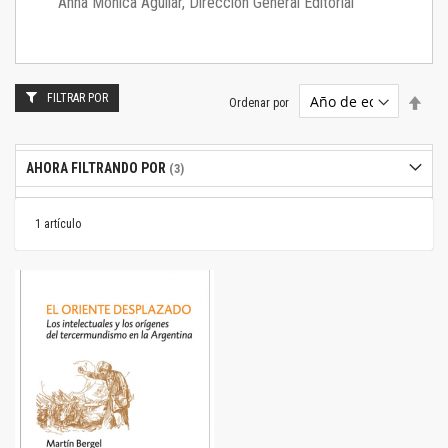
Anna Mónica Aguilar, Dirección General Editorial
FILTRAR POR
Estab
Ordenar por
dire
desc
AHORA FILTRANDO POR
1
artículo