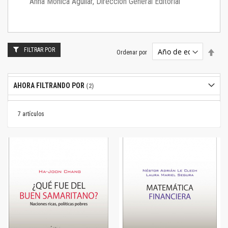
Anna Mónica Aguilar, Dirección General Editorial
FILTRAR POR
Estab
Ordenar por
dire
desc
AHORA FILTRANDO POR
7
artículos