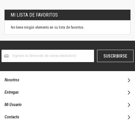
MI LISTA DE FAVORITOS
No tiene ningún elemento en su lista de favoritos.
Suscríbase
SUSCRIBIRSE
al
boletín
informativo:
Nosotros
Entregas
Mi Usuario
Contacto