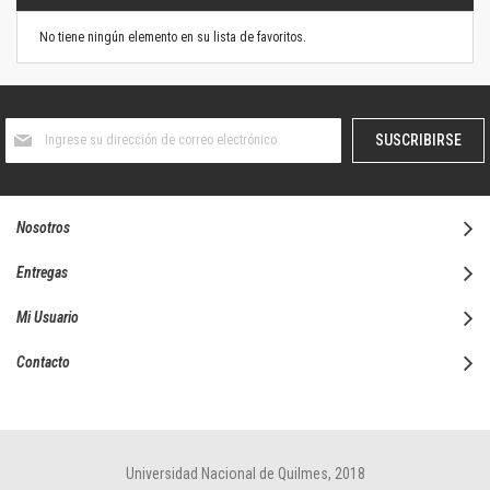
No tiene ningún elemento en su lista de favoritos.
Suscríbase
SUSCRIBIRSE
al
boletín
informativo:
Nosotros
Entregas
Mi Usuario
Contacto
Universidad Nacional de Quilmes, 2018