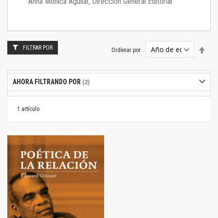
Anna Mónica Aguilar, Dirección General Editorial
FILTRAR POR
Estab
Ordenar por
dire
desc
AHORA FILTRANDO POR
1
artículo