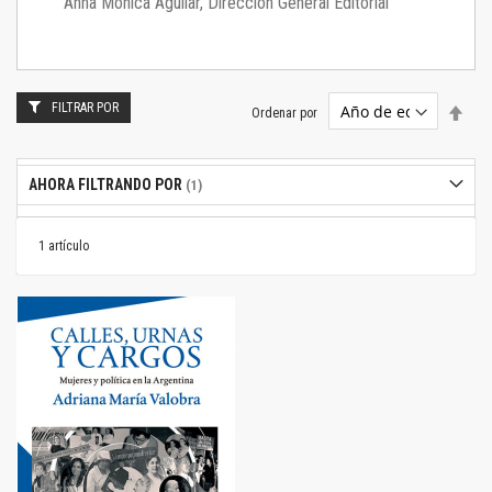
Anna Mónica Aguilar, Dirección General Editorial
FILTRAR POR
Estab
Ordenar por
dire
desc
AHORA FILTRANDO POR
1
artículo