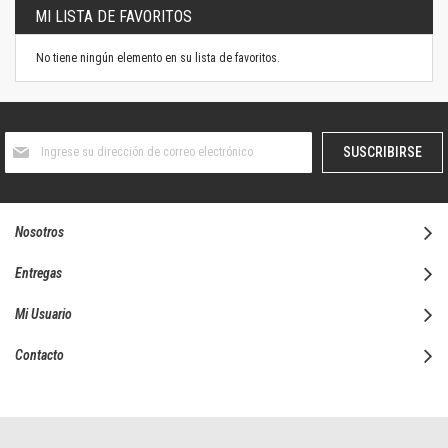
MI LISTA DE FAVORITOS
No tiene ningún elemento en su lista de favoritos.
Suscríbase
SUSCRIBIRSE
al
boletín
informativo:
Nosotros
Entregas
Mi Usuario
Contacto