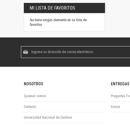
MI LISTA DE FAVORITOS
No tiene ningún elemento en su lista de
favoritos.
Suscríbase
al
boletín
informativo:
NOSOTROS
ENTREGAS
Quienes somos
Preguntas Fr
Contacto
Envios
Universidad Nacional de Quilmes