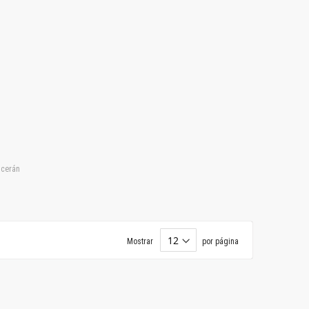
lcerán
Mostrar
por página