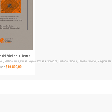
Revista de Ciencias Sociales. Segunda época
Fondo editorial
Biomedicina
Coediciones
Jornadas académicas
La ideología argentina
Libros de arte
Otros títulos
Textos para la enseñanza universitaria
s del árbol de la libertad
Intersecciones
ioli, Melina Yuln, Omar Loyola, Rosana Obregón, Susana Cricelli, Teresa Zweifel, Virginia Ga
Convergencia. Entre memoria y sociedad
$16.800,00
esde
Filosofía y ciencia
Política
Serie Clásica
Serie Contemporánea
Unidad de Publicaciones del Departamento de Ciencia y Tecnología
Colecciones
Universidad Virtual de Quilmes