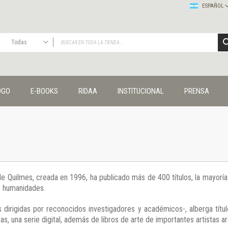
ESPAÑOL
Todas
TODAS
Publicaciones
OGO
E-BOOKS
RIDAA
INSTITUCIONAL
PRENSA
Editorial
Colecciones
Administración y economía
Coedición UNQ / Clacso
Coedición UNQ / UNC
Comunicación y cultura
Crímenes y violencias
 de Quilmes, creada en 1996, ha publicado más de 400 títulos, la mayor
Cuadernos universitarios
 y humanidades.
Derechos humanos
Ediciones especiales
 dirigidas por reconocidos investigadores y académicos-, alberga títul
Géneros
s, una serie digital, además de libros de arte de importantes artistas ar