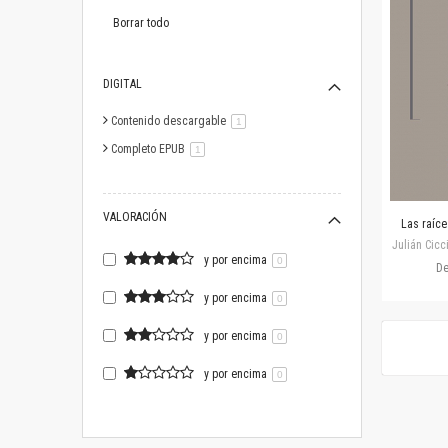
este
artículo
Borrar todo
DIGITAL
Contenido descargable
artículo
1
Completo EPUB
artículo
1
VALORACIÓN
Las raíce
Julián Cicc
y por encima
0
D
y por encima
0
y por encima
0
y por encima
0