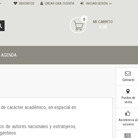
FAVORITOS
CREAR UNA CUENTA
INICIAR SESIÓN
0
MI CARRITO
BUSCAR
0.00
AGENDA
Contacto
Puntos de
venta
ía de carácter académico, en especial en
Asistencia al
usuario
os de autores nacionales y extranjeros,
gentinos.