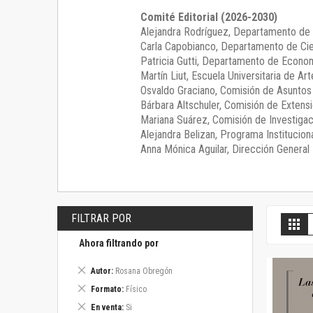
Comité Editorial (2026-2030)
Alejandra Rodríguez
, Departamento de 
Carla Capobianco
, Departamento de Cie
Patricia Gutti
, Departamento de Econom
Martín Liut
, Escuela Universitaria de Art
Osvaldo Graciano
, Comisión de Asunto
Bárbara Altschuler
, Comisión de Extensi
Mariana Suárez
, Comisión de Investigac
Alejandra Belizan, Programa Instituciona
Anna Mónica Aguilar, Dirección General E
FILTRAR POR
V
Gril
c
Ahora filtrando por
Eliminar
Autor
Rosana Obregón
este
Eliminar
Formato
Físico
artículo
este
Eliminar
En venta
Si
artículo