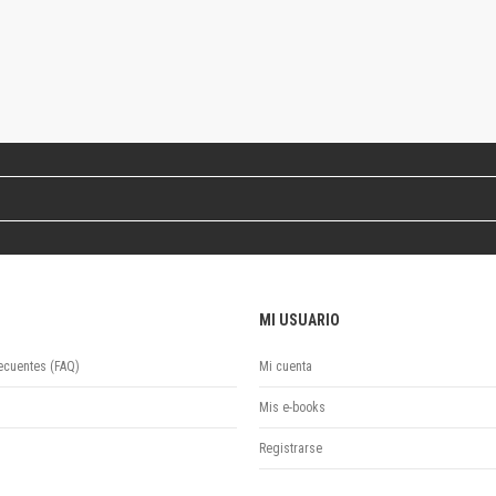
Colecciones
Ideas de Educación Virtual
Unidad de Publicaciones del Departamento de Economía y Administración
Colecciones
Otros títulos
Economía y Gestión
Economía y Sociedad
Series
Investigación
Unidad de Publicaciones del Departamento de Ciencias Sociales
Series
Encuentros
MI USUARIO
Investigación
ecuentes (FAQ)
Mi cuenta
Tesis Grado
Tesis Posgrado
Mis e-books
Cursos
Registrarse
Experiencias
Escuela de Artes