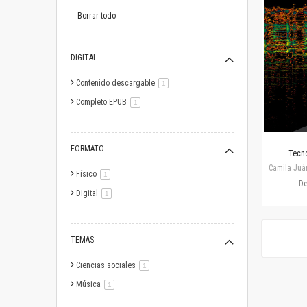
este
artículo
Borrar todo
DIGITAL
Contenido descargable
artículo
1
Completo EPUB
artículo
1
FORMATO
Tecno
Camila Juá
Físico
artículo
1
D
Digital
artículo
1
TEMAS
Ciencias sociales
artículo
1
Música
artículo
1