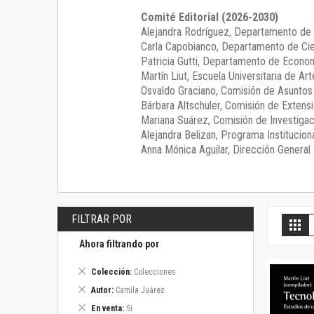
Comité Editorial (2026-2030)
Alejandra Rodríguez
, Departamento de 
Carla Capobianco
, Departamento de Cie
Patricia Gutti
, Departamento de Econom
Martín Liut
, Escuela Universitaria de Art
Osvaldo Graciano
, Comisión de Asunto
Bárbara Altschuler
, Comisión de Extensi
Mariana Suárez
, Comisión de Investigac
Alejandra Belizan, Programa Instituciona
Anna Mónica Aguilar, Dirección General E
FILTRAR POR
V
Gril
c
Ahora filtrando por
Eliminar
Colección
Colecciones
este
Eliminar
Autor
Camila Juárez
artículo
este
Eliminar
En venta
Si
artículo