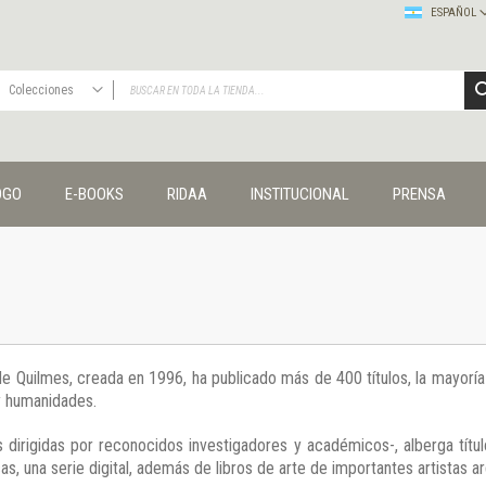
ESPAÑOL
Colecciones
TODAS
Publicaciones
OGO
E-BOOKS
RIDAA
INSTITUCIONAL
PRENSA
Editorial
Colecciones
Administración y economía
Coedición UNQ / Clacso
Coedición UNQ / UNC
Comunicación y cultura
Crímenes y violencias
 de Quilmes, creada en 1996, ha publicado más de 400 títulos, la mayor
Cuadernos universitarios
 y humanidades.
Derechos humanos
Ediciones especiales
 dirigidas por reconocidos investigadores y académicos-, alberga títul
Géneros
s, una serie digital, además de libros de arte de importantes artistas ar