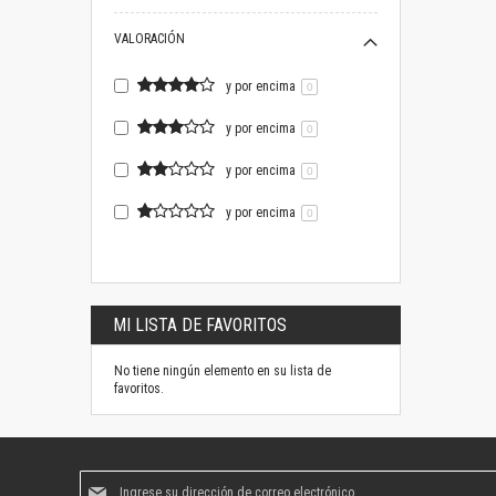
VALORACIÓN
y por encima
0
y por encima
0
y por encima
0
y por encima
0
MI LISTA DE FAVORITOS
No tiene ningún elemento en su lista de
favoritos.
Suscríbase