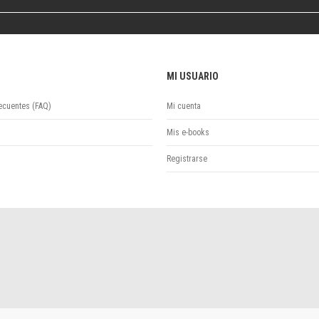
Colecciones
Publicaciones periódicas
Series
MI USUARIO
ecuentes (FAQ)
Mi cuenta
Mis e-books
Registrarse