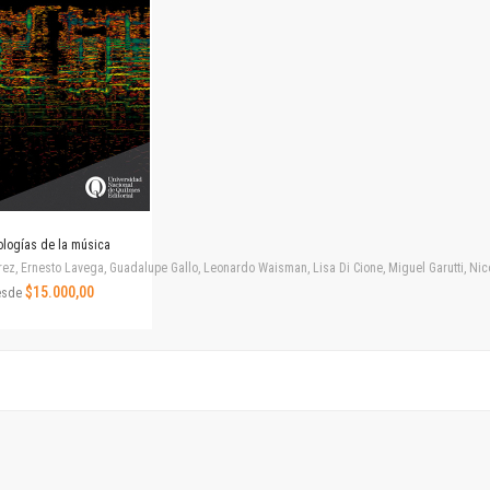
Revista de Ciencias Sociales. Segunda época
Fondo editorial
Biomedicina
Coediciones
Jornadas académicas
La ideología argentina
Libros de arte
Otros títulos
Textos para la enseñanza universitaria
logías de la música
Intersecciones
rez, Ernesto Lavega, Guadalupe Gallo, Leonardo Waisman, Lisa Di Cione, Miguel Garutti, N
Convergencia. Entre memoria y sociedad
$15.000,00
esde
Filosofía y ciencia
Política
Serie Clásica
Serie Contemporánea
Unidad de Publicaciones del Departamento de Ciencia y Tecnología
Colecciones
Universidad Virtual de Quilmes