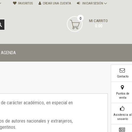
FAVORITOS
CREAR UNA CUENTA
INICIAR SESIÓN
0
MI CARRITO
BUSCAR
0.00
AGENDA
Contacto
Puntos de
venta
ía de carácter académico, en especial en
Asistencia al
usuario
os de autores nacionales y extranjeros,
gentinos.