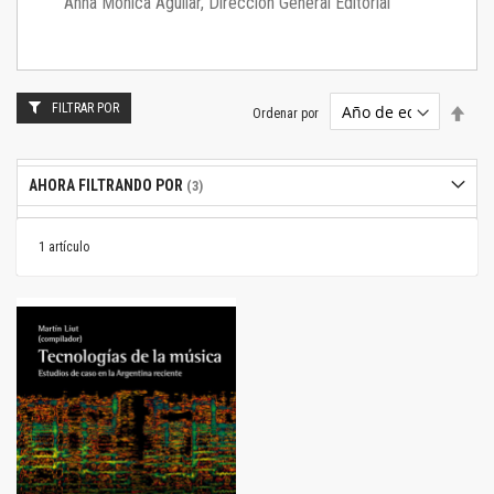
Anna Mónica Aguilar, Dirección General Editorial
FILTRAR POR
Estab
Ordenar por
dire
desc
AHORA FILTRANDO POR
1
artículo