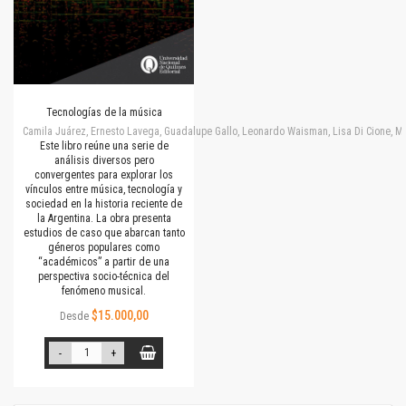
Tecnologías de la música
Camila Juárez, Ernesto Lavega, Guadalupe Gallo, Leonardo Waisman, Lisa Di Cione, M
Este libro reúne una serie de
análisis diversos pero
convergentes para explorar los
vínculos entre música, tecnología y
sociedad en la historia reciente de
la Argentina. La obra presenta
estudios de caso que abarcan tanto
géneros populares como
“académicos” a partir de una
perspectiva socio-técnica del
fenómeno musical.
$15.000,00
Desde
-
+