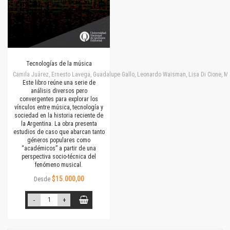
Tecnologías de la música
Camila Juárez, Ernesto Lavega, Guadalupe Gallo, Leonardo Waisman, Lisa Di Cione, M
Este libro reúne una serie de
análisis diversos pero
convergentes para explorar los
vínculos entre música, tecnología y
sociedad en la historia reciente de
la Argentina. La obra presenta
estudios de caso que abarcan tanto
géneros populares como
“académicos” a partir de una
perspectiva socio-técnica del
fenómeno musical.
$15.000,00
Desde
-
+