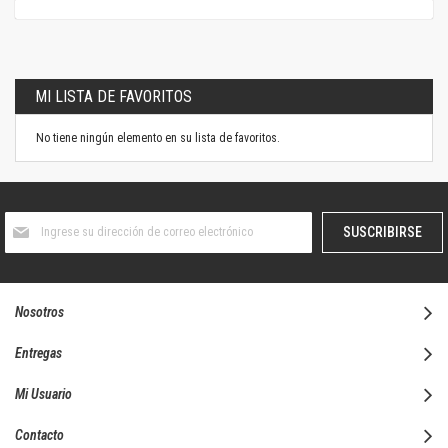
MI LISTA DE FAVORITOS
No tiene ningún elemento en su lista de favoritos.
Suscríbase
SUSCRIBIRSE
al
boletín
informativo:
Nosotros
Entregas
Mi Usuario
Contacto