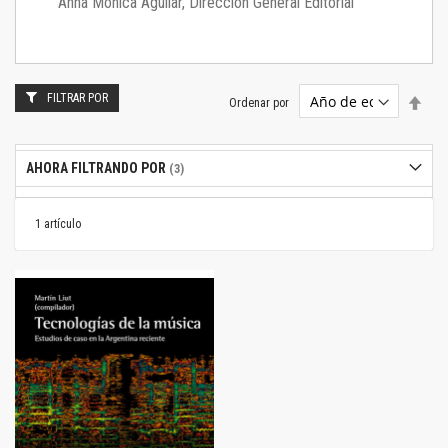
Anna Mónica Aguilar, Dirección General Editorial
FILTRAR POR
Estab
Ordenar por
dire
desc
AHORA FILTRANDO POR
1
artículo