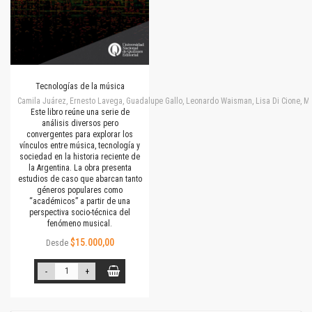
Tecnologías de la música
Camila Juárez, Ernesto Lavega, Guadalupe Gallo, Leonardo Waisman, Lisa Di Cione, M
Este libro reúne una serie de
análisis diversos pero
convergentes para explorar los
vínculos entre música, tecnología y
sociedad en la historia reciente de
la Argentina. La obra presenta
estudios de caso que abarcan tanto
géneros populares como
“académicos” a partir de una
perspectiva socio-técnica del
fenómeno musical.
$15.000,00
Desde
-
+