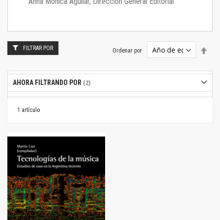
Anna Mónica Aguilar, Dirección General Editorial
FILTRAR POR
Estab
Ordenar por
dire
desc
AHORA FILTRANDO POR
1
artículo