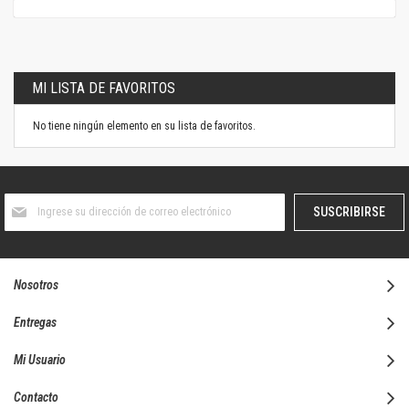
MI LISTA DE FAVORITOS
No tiene ningún elemento en su lista de favoritos.
Suscríbase
SUSCRIBIRSE
al
boletín
informativo:
Nosotros
Entregas
Mi Usuario
Contacto