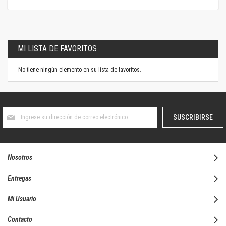
MI LISTA DE FAVORITOS
No tiene ningún elemento en su lista de favoritos.
Suscríbase
SUSCRIBIRSE
al
boletín
informativo:
Nosotros
Entregas
Mi Usuario
Contacto