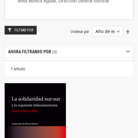
Anna Mónica Aguilar, Dirección General Editorial
FILTRAR POR
Estab
Ordenar por
dire
desc
AHORA FILTRANDO POR
1
artículo