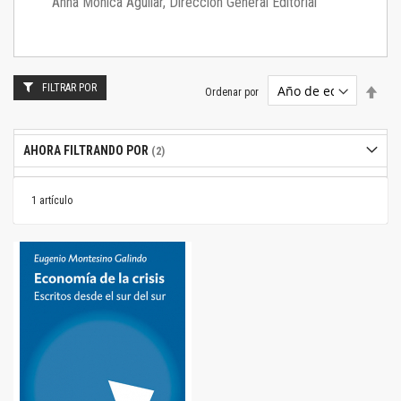
Anna Mónica Aguilar, Dirección General Editorial
FILTRAR POR
Estab
Ordenar por
dire
desc
AHORA FILTRANDO POR
1
artículo