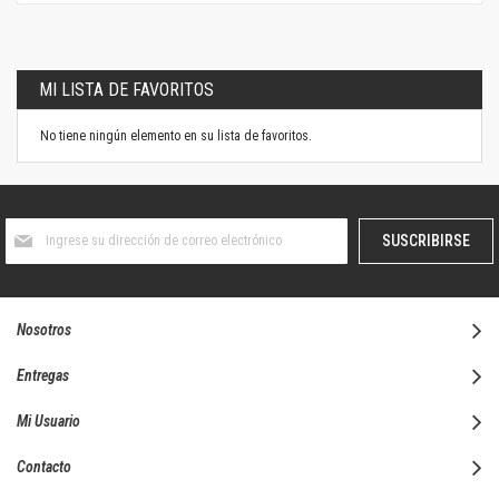
MI LISTA DE FAVORITOS
No tiene ningún elemento en su lista de favoritos.
Suscríbase
SUSCRIBIRSE
al
boletín
informativo:
Nosotros
Entregas
Mi Usuario
Contacto