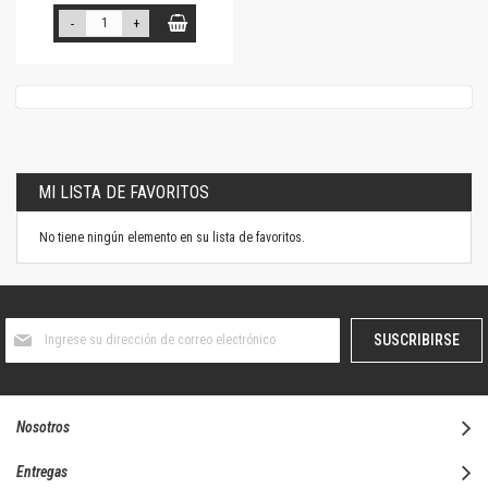
-
+
MI LISTA DE FAVORITOS
No tiene ningún elemento en su lista de favoritos.
Suscríbase
SUSCRIBIRSE
al
boletín
informativo:
Nosotros
Entregas