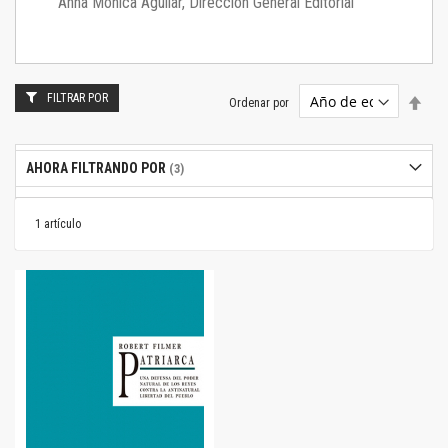
Anna Mónica Aguilar, Dirección General Editorial
FILTRAR POR
Estab
Ordenar por
dire
desc
AHORA FILTRANDO POR
1
artículo