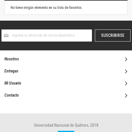
No tiene ningún elemento en su lista de favoritos.
Suscríbase
SUSCRIBIRSE
al
boletín
informativo:
Nosotros
Entregas
Mi Usuario
Contacto
Universidad Nacional de Quilmes, 2018