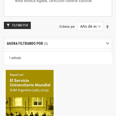
Anna Mónica Aguilar, Dirección General Editorial
FILTRAR POR
Estab
Ordenar por
dire
desc
AHORA FILTRANDO POR
1
artículo