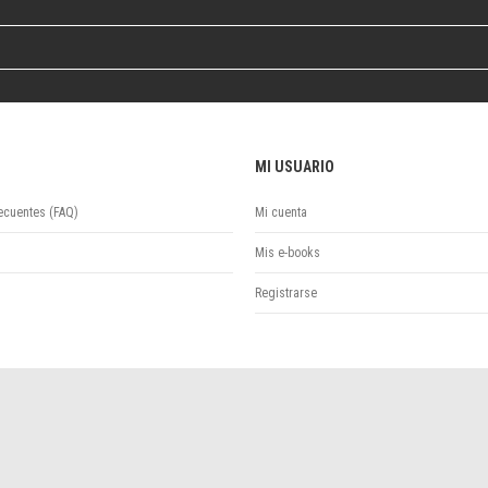
Colecciones
Publicaciones periódicas
Series
MI USUARIO
ecuentes (FAQ)
Mi cuenta
Mis e-books
Registrarse