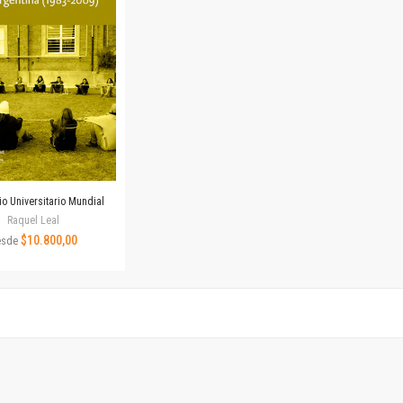
Revista de Ciencias Sociales. Segunda época
Fondo editorial
Biomedicina
Coediciones
Jornadas académicas
La ideología argentina
Libros de arte
Otros títulos
Textos para la enseñanza universitaria
cio Universitario Mundial
Intersecciones
Raquel Leal
Convergencia. Entre memoria y sociedad
$10.800,00
esde
Filosofía y ciencia
Política
Serie Clásica
Serie Contemporánea
Unidad de Publicaciones del Departamento de Ciencia y Tecnología
Colecciones
Universidad Virtual de Quilmes