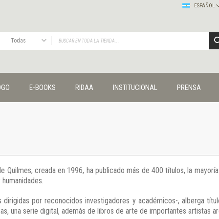
ESPAÑOL
Todas
TODAS
Publicaciones
OGO
E-BOOKS
RIDAA
INSTITUCIONAL
PRENSA
Editorial
Colecciones
Administración y economía
Coedición UNQ / Clacso
Coedición UNQ / UNC
Comunicación y cultura
Crímenes y violencias
 de Quilmes, creada en 1996, ha publicado más de 400 títulos, la mayor
Cuadernos universitarios
 y humanidades.
Derechos humanos
Ediciones especiales
 dirigidas por reconocidos investigadores y académicos-, alberga títul
Géneros
s, una serie digital, además de libros de arte de importantes artistas ar