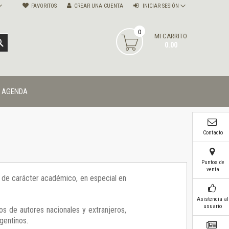
FAVORITOS
CREAR UNA CUENTA
INICIAR SESIÓN
0
MI CARRITO
BUSCAR
0.00
AGENDA
Contacto
Puntos de
venta
ía de carácter académico, en especial en
Asistencia al
usuario
os de autores nacionales y extranjeros,
gentinos.