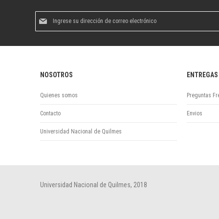
Suscríbase
al
boletín
informativo:
NOSOTROS
ENTREGAS
Quienes somos
Preguntas Fr
Contacto
Envios
Universidad Nacional de Quilmes
Universidad Nacional de Quilmes, 2018