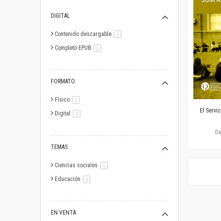
DIGITAL
Contenido descargable
artículo
1
Completo EPUB
artículo
1
FORMATO
Físico
artículo
1
El Servi
Digital
artículo
1
D
TEMAS
Ciencias sociales
artículo
1
Educación
artículo
1
EN VENTA