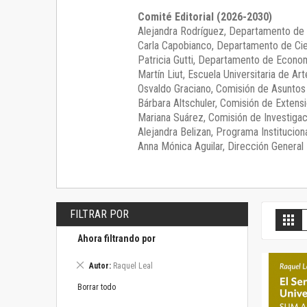
Comité Editorial (2026-2030)
Alejandra Rodríguez
, Departamento de 
Carla Capobianco
, Departamento de Cie
Patricia Gutti
, Departamento de Econom
Martín Liut
, Escuela Universitaria de Art
Osvaldo Graciano
, Comisión de Asunto
Bárbara Altschuler
, Comisión de Extensi
Mariana Suárez
, Comisión de Investigac
Alejandra Belizan, Programa Instituciona
Anna Mónica Aguilar, Dirección General E
FILTRAR POR
V
Gril
c
Ahora filtrando por
Eliminar
Autor
Raquel Leal
este
artículo
Borrar todo