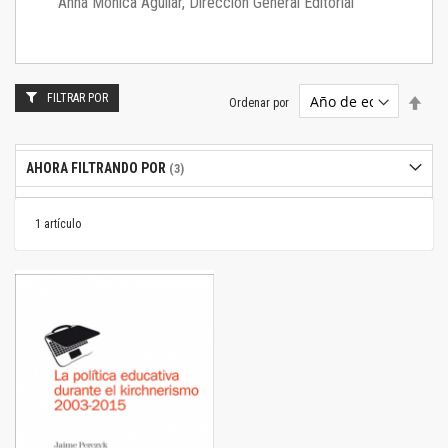
Anna Mónica Aguilar, Dirección General Editorial
FILTRAR POR
Estab
Ordenar por
dire
desc
AHORA FILTRANDO POR
1
artículo