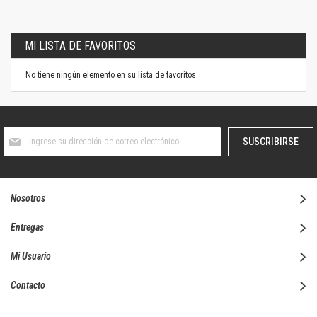
MI LISTA DE FAVORITOS
No tiene ningún elemento en su lista de favoritos.
Suscríbase
SUSCRIBIRSE
al
boletín
informativo:
Nosotros
Entregas
Mi Usuario
Contacto