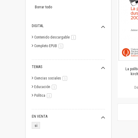
este
artículo
Borrar todo
DIGITAL
Contenido descargable
artículo
1
Completo EPUB
artículo
1
TEMAS
La polít
kirc
Ciencias sociales
artículo
1
Educación
artículo
1
D
Política
artículo
1
EN VENTA
si