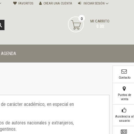
FAVORITOS
CREAR UNA CUENTA
INICIAR SESIÓN
0
MI CARRITO
BUSCAR
0.00
AGENDA
Contacto
Puntos de
venta
ía de carácter académico, en especial en
Asistencia al
usuario
os de autores nacionales y extranjeros,
gentinos.