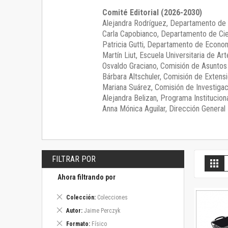
Comité Editorial (2026-2030)
Alejandra Rodríguez
, Departamento de 
Carla Capobianco
, Departamento de Cie
Patricia Gutti
, Departamento de Econom
Martín Liut
, Escuela Universitaria de Art
Osvaldo Graciano
, Comisión de Asunto
Bárbara Altschuler
, Comisión de Extensi
Mariana Suárez
, Comisión de Investigac
Alejandra Belizan, Programa Instituciona
Anna Mónica Aguilar, Dirección General E
FILTRAR POR
V
Gril
c
Ahora filtrando por
Eliminar
Colección
Colecciones
este
Eliminar
Autor
Jaime Perczyk
artículo
este
Eliminar
Formato
Físico
artículo