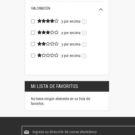
VALORACIÓN
y por encima
0
y por encima
0
y por encima
0
y por encima
0
MI LISTA DE FAVORITOS
No tiene ningún elemento en su lista de
favoritos.
Suscríbase
al