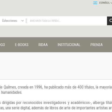
ESPAÑOL
Colecciones
TODAS
Publicaciones
OGO
E-BOOKS
RIDAA
INSTITUCIONAL
PRENSA
Editorial
Colecciones
Administración y economía
Coedición UNQ / Clacso
Coedición UNQ / UNC
Comunicación y cultura
Crímenes y violencias
 de Quilmes, creada en 1996, ha publicado más de 400 títulos, la mayor
Cuadernos universitarios
 y humanidades.
Derechos humanos
Ediciones especiales
 dirigidas por reconocidos investigadores y académicos-, alberga títul
Géneros
s, una serie digital, además de libros de arte de importantes artistas ar