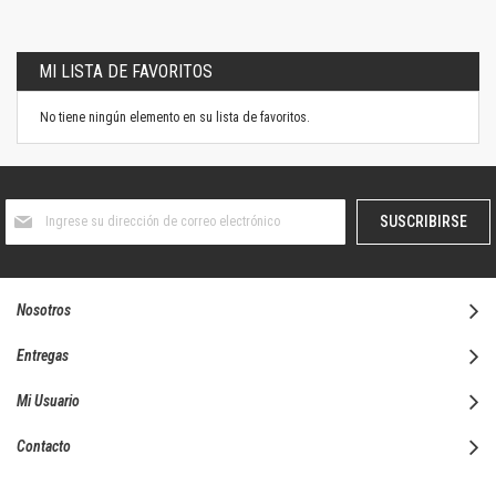
MI LISTA DE FAVORITOS
No tiene ningún elemento en su lista de favoritos.
Suscríbase
SUSCRIBIRSE
al
boletín
informativo:
Nosotros
Entregas
Mi Usuario
Contacto