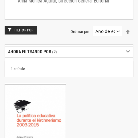
Anna Mónica Aguilar, Dirección General Editorial
FILTRAR POR
Estab
Ordenar por
dire
desc
AHORA FILTRANDO POR
1
artículo