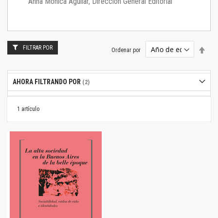
Anna Mónica Aguilar, Dirección General Editorial
FILTRAR POR
Estab
Ordenar por
dire
desc
AHORA FILTRANDO POR
1
artículo