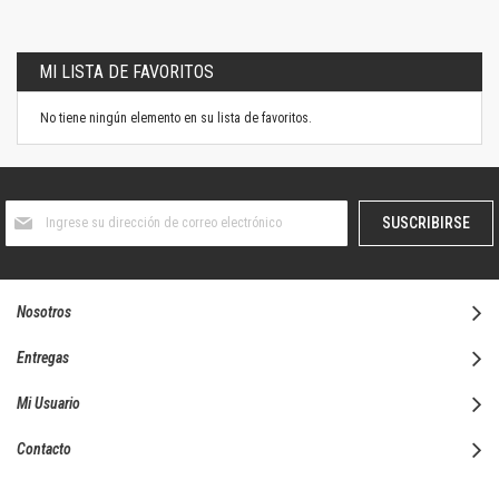
MI LISTA DE FAVORITOS
No tiene ningún elemento en su lista de favoritos.
Suscríbase
SUSCRIBIRSE
al
boletín
informativo:
Nosotros
Entregas
Mi Usuario
Contacto