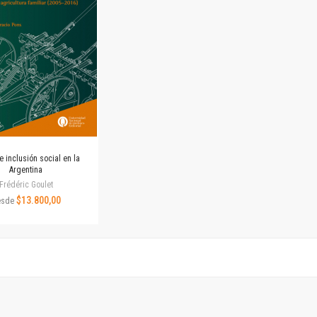
Revista de Ciencias Sociales. Segunda época
Fondo editorial
Biomedicina
Coediciones
Jornadas académicas
La ideología argentina
Libros de arte
Otros títulos
Textos para la enseñanza universitaria
e inclusión social en la
Intersecciones
Argentina
Convergencia. Entre memoria y sociedad
Frédéric Goulet
$13.800,00
Filosofía y ciencia
esde
Política
Serie Clásica
Serie Contemporánea
Unidad de Publicaciones del Departamento de Ciencia y Tecnología
Colecciones
Universidad Virtual de Quilmes