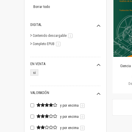
este
artículo
Borrar todo
DIGITAL
Contenido descargable
artículo
1
Completo EPUB
artículo
1
EN VENTA
Ciencia 
si
D
VALORACIÓN
y por encima
0
y por encima
0
y por encima
0