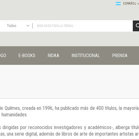
ESPAÑOL
Todas
TODAS
Publicaciones
OGO
E-BOOKS
RIDAA
INSTITUCIONAL
PRENSA
Editorial
Colecciones
Administración y economía
Coedición UNQ / Clacso
Coedición UNQ / UNC
Comunicación y cultura
Crímenes y violencias
 de Quilmes, creada en 1996, ha publicado más de 400 títulos, la mayor
Cuadernos universitarios
 y humanidades.
Derechos humanos
Ediciones especiales
 dirigidas por reconocidos investigadores y académicos-, alberga títul
Géneros
s, una serie digital, además de libros de arte de importantes artistas ar