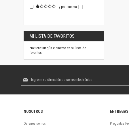
y por encima
0
MI LISTA DE FAVORITOS
No tiene ningún elemento en su lista de
favoritos.
Suscríbase
al
boletín
informativo:
NOSOTROS
ENTREGAS
Quienes somos
Preguntas Fr