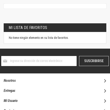
MI LISTA DE FAVORITOS
No tiene ningún elemento en su lista de favoritos.
Suscríbase
SUSCRIBIRSE
al
boletín
informativo:
Nosotros
Entregas
Mi Usuario