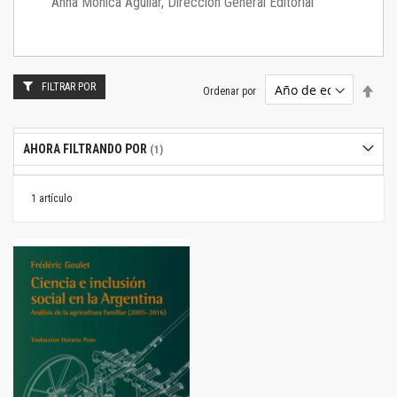
Anna Mónica Aguilar, Dirección General Editorial
FILTRAR POR
Estab
Ordenar por
dire
desc
AHORA FILTRANDO POR
1
artículo