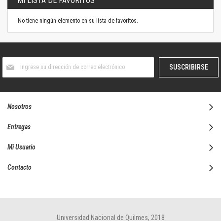
MI LISTA DE FAVORITOS
No tiene ningún elemento en su lista de favoritos.
Suscríbase
SUSCRIBIRSE
al
boletín
informativo:
Nosotros
Entregas
Mi Usuario
Contacto
Universidad Nacional de Quilmes, 2018