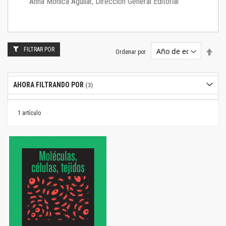
Anna Mónica Aguilar, Dirección General Editorial
FILTRAR POR
Estab
Ordenar por
dire
desc
AHORA FILTRANDO POR
1
artículo