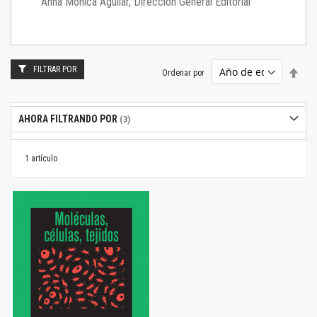
Anna Mónica Aguilar, Dirección General Editorial
FILTRAR POR
Estab
Ordenar por
dire
desc
AHORA FILTRANDO POR
1
artículo