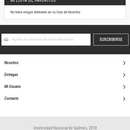
MI LISTA DE FAVORITOS
No tiene ningún elemento en su lista de favoritos.
Suscríbase
SUSCRIBIRSE
al
boletín
informativo:
Nosotros
Entregas
Mi Usuario
Contacto
Universidad Nacional de Quilmes, 2018