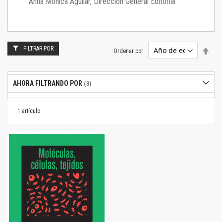
Anna Mónica Aguilar, Dirección General Editorial
FILTRAR POR
Estab
Ordenar por
dire
desc
AHORA FILTRANDO POR
1
artículo