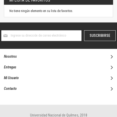
MI LISTA DE FAVORITOS
No tiene ningún elemento en su lista de favoritos.
Suscríbase
SUSCRIBIRSE
al
boletín
informativo:
Nosotros
Entregas
Mi Usuario
Contacto
Universidad Nacional de Quilmes, 2018