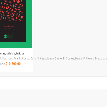
Revista de Ciencias Sociales. Segunda época
Fondo editorial
Biomedicina
Coediciones
Jornadas académicas
La ideología argentina
Libros de arte
Otros títulos
Textos para la enseñanza universitaria
ulas, células, tejidos
Intersecciones
. Scursoni, Ana R. Alonso, Carla S. Capobianco, Daniel E. Gomez, Daniel F. Alonso, Diego L
Convergencia. Entre memoria y sociedad
$10.800,00
esde
Filosofía y ciencia
Política
Serie Clásica
Serie Contemporánea
Unidad de Publicaciones del Departamento de Ciencia y Tecnología
Colecciones
Universidad Virtual de Quilmes