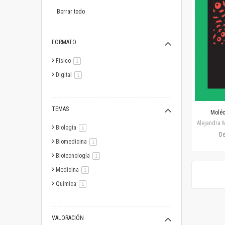
este
artículo
Borrar todo
FORMATO
Físico
artículo
1
Digital
artículo
1
TEMAS
Moléc
Alejandra M
Biología
artículo
1
D
Biomedicina
artículo
1
Biotecnología
artículo
1
Medicina
artículo
1
Química
artículo
1
VALORACIÓN