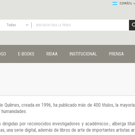
ESPAÑOL
Todas
TODAS
Publicaciones
OGO
E-BOOKS
RIDAA
INSTITUCIONAL
PRENSA
Editorial
Colecciones
Administración y economía
Coedición UNQ / Clacso
Coedición UNQ / UNC
Comunicación y cultura
Crímenes y violencias
 de Quilmes, creada en 1996, ha publicado más de 400 títulos, la mayor
Cuadernos universitarios
 y humanidades.
Derechos humanos
Ediciones especiales
 dirigidas por reconocidos investigadores y académicos-, alberga títul
Géneros
s, una serie digital, además de libros de arte de importantes artistas ar