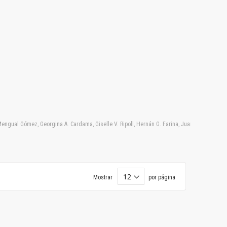
. Mengual Gómez, Georgina A. Cardama, Giselle V. Ripoll, Hernán G. Farina, Juan Garona, Mar
Mostrar
por página