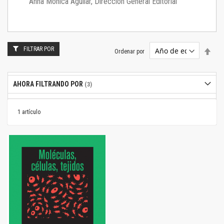
Anna Mónica Aguilar, Dirección General Editorial
FILTRAR POR
Estab
Ordenar por
dire
desc
AHORA FILTRANDO POR
1
artículo