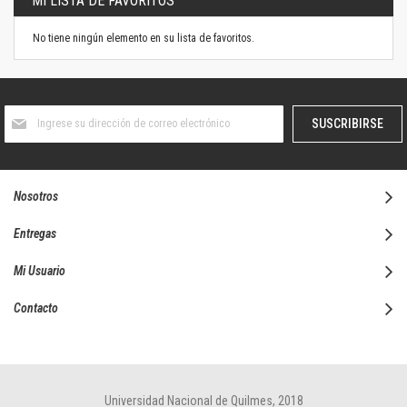
MI LISTA DE FAVORITOS
No tiene ningún elemento en su lista de favoritos.
Suscríbase
SUSCRIBIRSE
al
boletín
informativo:
Nosotros
Entregas
Mi Usuario
Contacto
Universidad Nacional de Quilmes, 2018