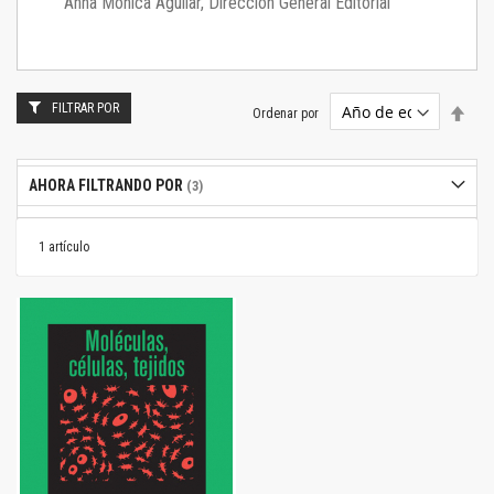
Anna Mónica Aguilar, Dirección General Editorial
FILTRAR POR
Estab
Ordenar por
dire
desc
AHORA FILTRANDO POR
1
artículo