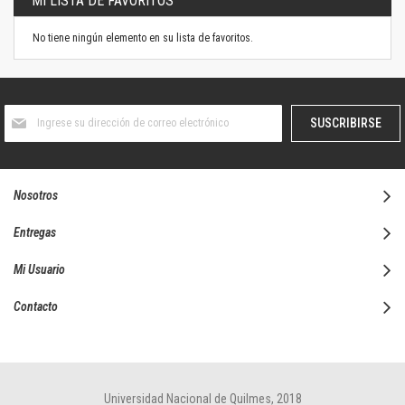
MI LISTA DE FAVORITOS
No tiene ningún elemento en su lista de favoritos.
Suscríbase
SUSCRIBIRSE
al
boletín
informativo:
Nosotros
Entregas
Mi Usuario
Contacto
Universidad Nacional de Quilmes, 2018