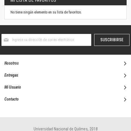
MI LISTA DE FAVORITOS
No tiene ningún elemento en su lista de favoritos.
Suscríbase
SUSCRIBIRSE
al
boletín
informativo:
Nosotros
Entregas
Mi Usuario
Contacto
Universidad Nacional de Quilmes, 2018