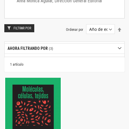
Anna Mónica Aguilar, Dirección General Editorial
FILTRAR POR
Estab
Ordenar por
dire
desc
AHORA FILTRANDO POR
1
artículo