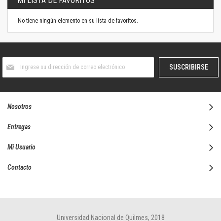
MI LISTA DE FAVORITOS
No tiene ningún elemento en su lista de favoritos.
Suscríbase
SUSCRIBIRSE
al
boletín
informativo:
Nosotros
Entregas
Mi Usuario
Contacto
Universidad Nacional de Quilmes, 2018