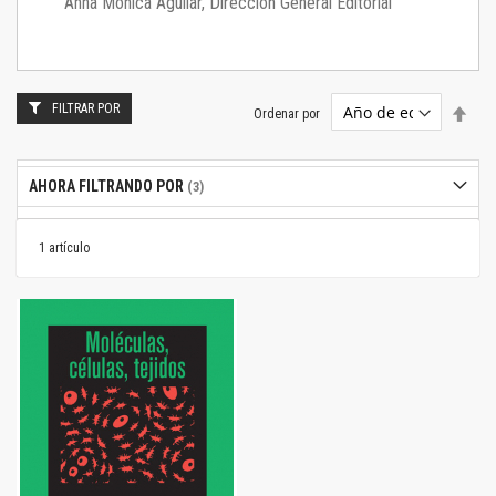
Anna Mónica Aguilar, Dirección General Editorial
FILTRAR POR
Estab
Ordenar por
dire
desc
AHORA FILTRANDO POR
1
artículo