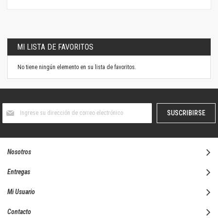
MI LISTA DE FAVORITOS
No tiene ningún elemento en su lista de favoritos.
Suscríbase
SUSCRIBIRSE
al
boletín
informativo:
Nosotros
Entregas
Mi Usuario
Contacto