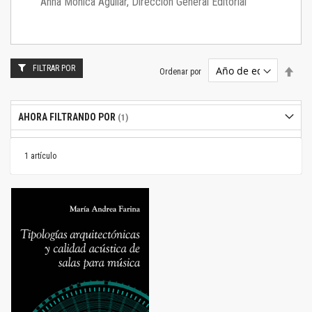
Anna Mónica Aguilar, Dirección General Editorial
FILTRAR POR
Estab
Ordenar por
dire
desc
AHORA FILTRANDO POR
1
artículo