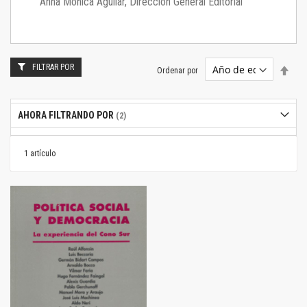
Anna Mónica Aguilar, Dirección General Editorial
FILTRAR POR
Estab
Ordenar por
dire
desc
AHORA FILTRANDO POR
1
artículo