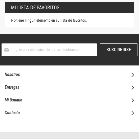
MI LISTA DE FAVORITOS
No tiene ningún elemento en su lista de favoritos.
Suscríbase
SUSCRIBIRSE
al
boletín
informativo:
Nosotros
Entregas
Mi Usuario
Contacto