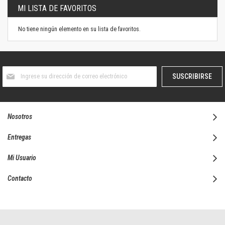
MI LISTA DE FAVORITOS
No tiene ningún elemento en su lista de favoritos.
Suscríbase
SUSCRIBIRSE
al
boletín
informativo:
Nosotros
Entregas
Mi Usuario
Contacto