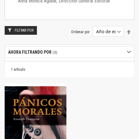
Anna Mónica Aguilar, Dirección General Editorial
FILTRAR POR
Estab
Ordenar por
dire
desc
AHORA FILTRANDO POR
1
artículo