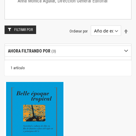
Anna Mónica Aguilar, Dirección General Editorial
FILTRAR POR
Estab
Ordenar por
dire
desc
AHORA FILTRANDO POR
1
artículo