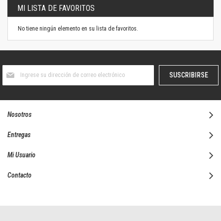
MI LISTA DE FAVORITOS
No tiene ningún elemento en su lista de favoritos.
Suscríbase
SUSCRIBIRSE
al
boletín
informativo:
Nosotros
Entregas
Mi Usuario
Contacto