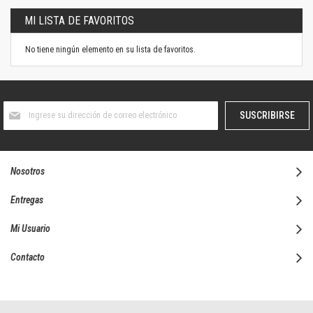
MI LISTA DE FAVORITOS
No tiene ningún elemento en su lista de favoritos.
Suscríbase
SUSCRIBIRSE
al
boletín
informativo:
Nosotros
Entregas
Mi Usuario
Contacto