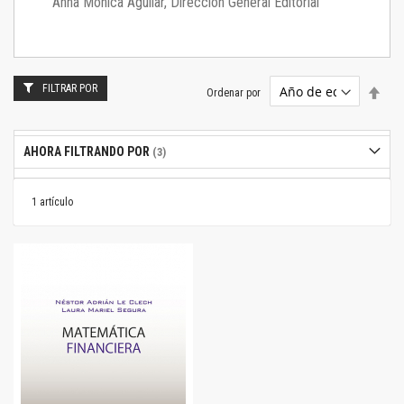
Anna Mónica Aguilar, Dirección General Editorial
FILTRAR POR
Estab
Ordenar por
dire
desc
AHORA FILTRANDO POR
1
artículo