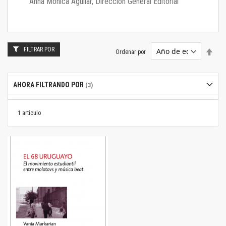
Anna Mónica Aguilar, Dirección General Editorial
FILTRAR POR
Estab
Ordenar por
dire
desc
AHORA FILTRANDO POR
1
artículo