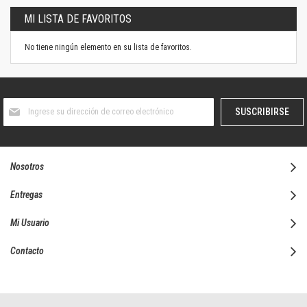
MI LISTA DE FAVORITOS
No tiene ningún elemento en su lista de favoritos.
Suscríbase
SUSCRIBIRSE
al
boletín
informativo:
Nosotros
Entregas
Mi Usuario
Contacto