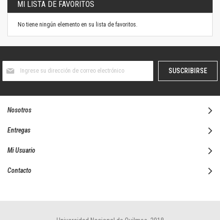
MI LISTA DE FAVORITOS
No tiene ningún elemento en su lista de favoritos.
Suscríbase
SUSCRIBIRSE
al
boletín
informativo:
Nosotros
Entregas
Mi Usuario
Contacto