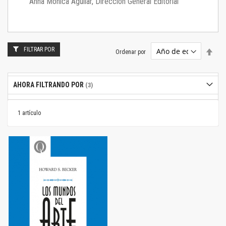
Anna Mónica Aguilar, Dirección General Editorial
FILTRAR POR
Estab
Ordenar por
dire
desc
AHORA FILTRANDO POR
1
artículo