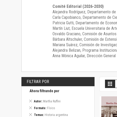
Comité Editorial (2026-2030)
Alejandra Rodríguez
, Departamento de 
Carla Capobianco
, Departamento de Cie
Patricia Gutti
, Departamento de Econom
Martín Liut
, Escuela Universitaria de Art
Osvaldo Graciano
, Comisión de Asunto
Bárbara Altschuler
, Comisión de Extensi
Mariana Suárez
, Comisión de Investigac
Alejandra Belizan, Programa Instituciona
Anna Mónica Aguilar, Dirección General E
FILTRAR POR
V
Gril
c
Ahora filtrando por
Eliminar
Autor
Martha Ruffini
este
Eliminar
Formato
Físico
artículo
este
Eliminar
Temas
Historia argentina
artículo