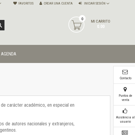
FAVORITOS
CREAR UNA CUENTA
INICIAR SESIÓN
0
MI CARRITO
BUSCAR
0.00
AGENDA
Contacto
Puntos de
venta
ía de carácter académico, en especial en
Asistencia al
usuario
os de autores nacionales y extranjeros,
gentinos.