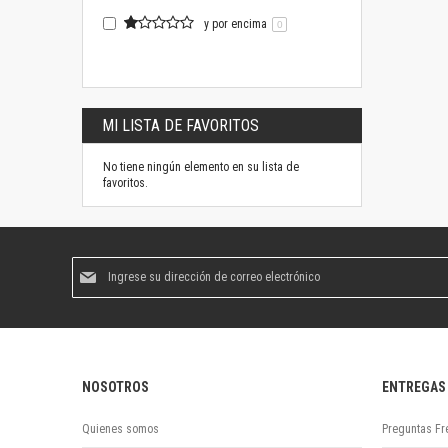
y por encima
0
MI LISTA DE FAVORITOS
No tiene ningún elemento en su lista de
favoritos.
Suscríbase
al
boletín
informativo:
NOSOTROS
ENTREGAS
Quienes somos
Preguntas Fr