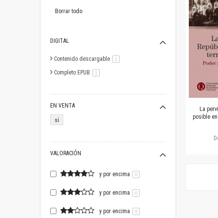
este
artículo
Borrar todo
DIGITAL
Contenido descargable
artículo
1
Completo EPUB
artículo
1
EN VENTA
La perv
posible en
si
D
VALORACIÓN
y por encima
0
y por encima
0
y por encima
0