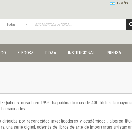
ESPAÑOL
Todas
TODAS
Publicaciones
OGO
E-BOOKS
RIDAA
INSTITUCIONAL
PRENSA
Editorial
Colecciones
Administración y economía
Coedición UNQ / Clacso
Coedición UNQ / UNC
Comunicación y cultura
Crímenes y violencias
 de Quilmes, creada en 1996, ha publicado más de 400 títulos, la mayor
Cuadernos universitarios
 y humanidades.
Derechos humanos
Ediciones especiales
 dirigidas por reconocidos investigadores y académicos-, alberga títul
Géneros
s, una serie digital, además de libros de arte de importantes artistas ar