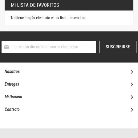
MI LISTA DE FAVORITOS
No tiene ningún elemento en su lista de favoritos.
Suscríbase
SUSCRIBIRSE
al
boletín
informativo:
Nosotros
Entregas
Mi Usuario
Contacto