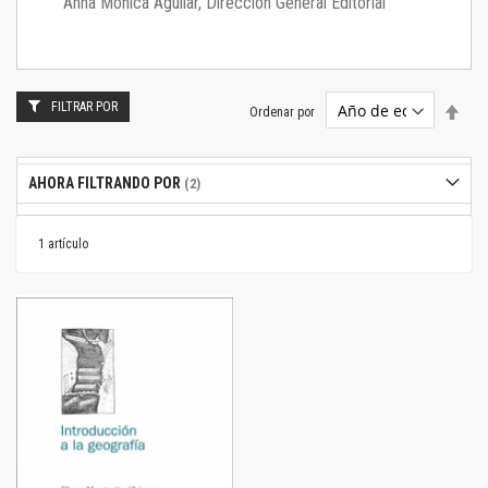
Anna Mónica Aguilar, Dirección General Editorial
FILTRAR POR
Estab
Ordenar por
dire
desc
AHORA FILTRANDO POR
1
artículo