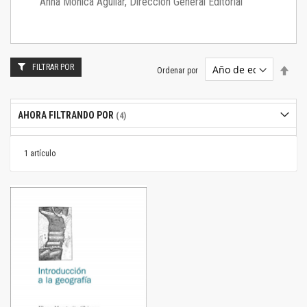
Anna Mónica Aguilar, Dirección General Editorial
FILTRAR POR
Estab
Ordenar por
dire
desc
AHORA FILTRANDO POR
1
artículo