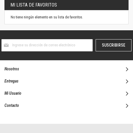
MI LISTA DE FAVORITOS
No tiene ningún elemento en su lista de favoritos.
Suscríbase
SUSCRIBIRSE
al
boletín
informativo:
Nosotros
Entregas
Mi Usuario
Contacto