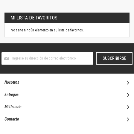
MI LISTA DE FAVORITOS
No tiene ningún elemento en su lista de favoritos.
Suscríbase
SUSCRIBIRSE
al
boletín
informativo:
Nosotros
Entregas
Mi Usuario
Contacto