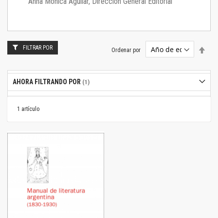
Anna Mónica Aguilar, Dirección General Editorial
FILTRAR POR
Estab
Ordenar por
dire
desc
AHORA FILTRANDO POR
1
artículo