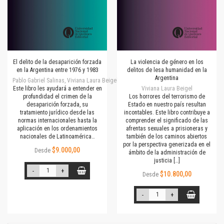
El delito de la desaparición forzada
La violencia de género en los
en la Argentina entre 1976 y 1983
delitos de lesa humanidad en la
Argentina
Pablo Gabriel Salinas, Viviana Laura Beigel
Este libro les ayudará a entender en
Viviana Laura Beigel
profundidad el crimen de la
Los horrores del terrorismo de
desaparición forzada, su
Estado en nuestro país resultan
tratamiento jurídico desde las
incontables. Este libro contribuye a
normas internacionales hasta la
comprender el significado de las
aplicación en los ordenamientos
afrentas sexuales a prisioneras y
nacionales de Latinoamérica…
también de los caminos abiertos
por la perspectiva generizada en el
$9.000,00
Desde
ámbito de la administración de
justicia […]
-
+
$10.800,00
Desde
-
+