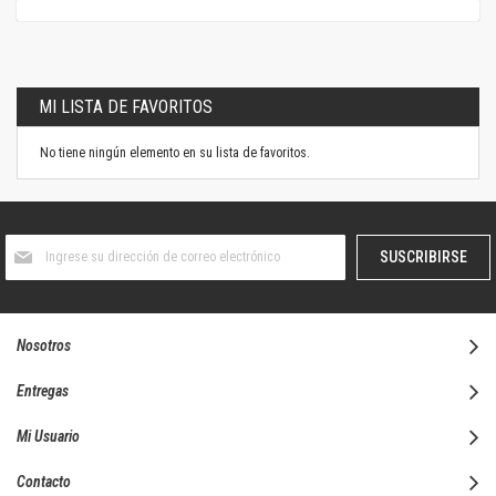
MI LISTA DE FAVORITOS
No tiene ningún elemento en su lista de favoritos.
Suscríbase
SUSCRIBIRSE
al
boletín
informativo:
Nosotros
Entregas
Mi Usuario
Contacto