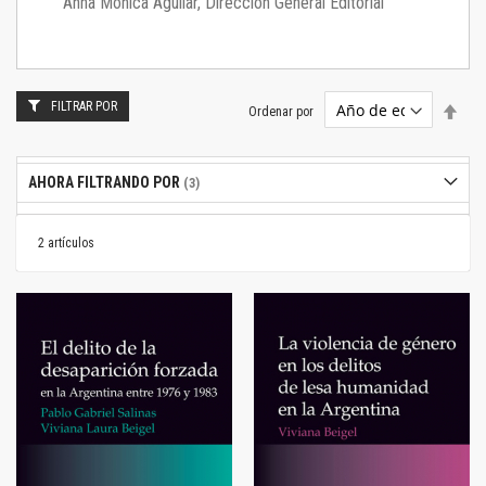
Anna Mónica Aguilar, Dirección General Editorial
FILTRAR POR
Estab
Ordenar por
dire
desc
AHORA FILTRANDO POR
2
artículos