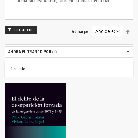
Anna Mónica Aguilar, Dirección General Editorial
FILTRAR POR
Estab
Ordenar por
dire
desc
AHORA FILTRANDO POR
1
artículo