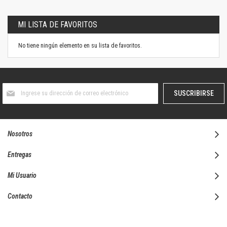
MI LISTA DE FAVORITOS
No tiene ningún elemento en su lista de favoritos.
Suscríbase
SUSCRIBIRSE
al
boletín
informativo:
Nosotros
Entregas
Mi Usuario
Contacto