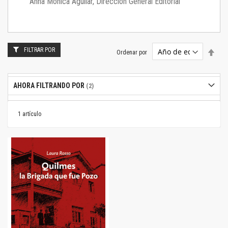
Anna Mónica Aguilar, Dirección General Editorial
FILTRAR POR
Estab
Ordenar por
dire
desc
AHORA FILTRANDO POR
1
artículo