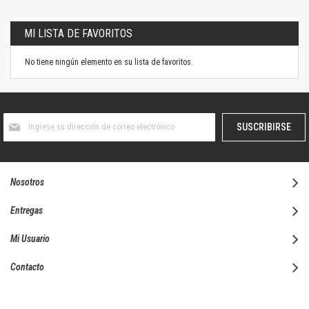
MI LISTA DE FAVORITOS
No tiene ningún elemento en su lista de favoritos.
Suscríbase
SUSCRIBIRSE
al
boletín
informativo:
Nosotros
Entregas
Mi Usuario
Contacto