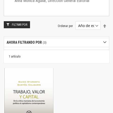
Anna Mónica Aguilar, Dirección General Editorial
FILTRAR POR
Estab
Ordenar por
dire
desc
AHORA FILTRANDO POR
1
artículo