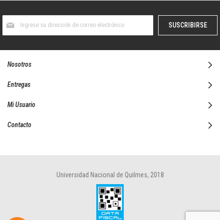
Suscríbase
SUSCRIBIRSE
al
boletín
informativo:
Nosotros
Entregas
Mi Usuario
Contacto
Universidad Nacional de Quilmes, 2018