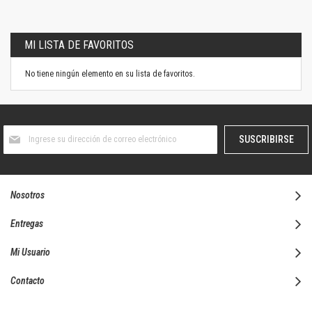
MI LISTA DE FAVORITOS
No tiene ningún elemento en su lista de favoritos.
Suscríbase
SUSCRIBIRSE
al
boletín
informativo:
Nosotros
Entregas
Mi Usuario
Contacto