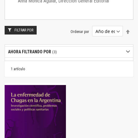
Anna Mónica Aguilar, Dirección General Editorial
FILTRAR POR
Estab
Ordenar por
dire
desc
AHORA FILTRANDO POR
1
artículo