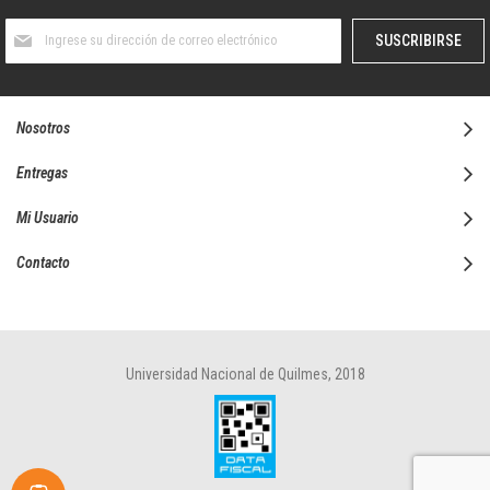
Suscríbase
SUSCRIBIRSE
al
boletín
informativo:
Nosotros
Entregas
Mi Usuario
Contacto
Universidad Nacional de Quilmes, 2018