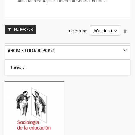
Anna Mónica Aguilar, Dirección General Editorial
FILTRAR POR
Estab
Ordenar por
dire
desc
AHORA FILTRANDO POR
1
artículo